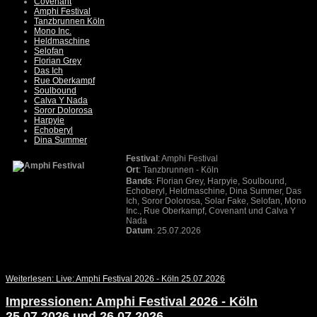
Covenant
Amphi Festival
Tanzbrunnen Köln
Mono Inc.
Heldmaschine
Selofan
Florian Grey
Das Ich
Rue Oberkampf
Soulbound
Calva Y Nada
Soror Dolorosa
Harpyie
Echoberyl
Dina Summer
Festival
: Amphi Festival
Ort
:
Tanzbrunnen
- Köln
Bands
: Florian Grey, Harpyie, Soulbound,
Echoberyl, Heldmaschine, Dina Summer, Das
Ich, Soror Dolorosa, Solar Fake, Selofan, Mono
Inc., Rue Oberkampf, Covenant und Calva Y
Nada
Datum
: 25.07.2026
Weiterlesen: Live: Amphi Festival 2026 - Köln 25.07.2026
Impressionen: Amphi Festival 2026 - Köln
25.07.2026 und 26.07.2026