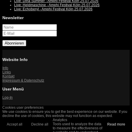
Live: Dina Summer - Amphi Festival Köln 25.07.2026
Live: Heldmaschine - Amphi Festival Köln 25.07.2026
Live: Echoberyl - Amphi Festival Köln 25.07.2026
Newsletter
Abonnieren
Website Info
Info
Links
Kontakt
Impressum & Datenschutz
User Menü
Log-In
Cookies user preferences
We use cookies to ensure you to get the best experience on our website. If you
decline the use of cookies, this website may not function as expected.
Analytics
Tools used to analyze the data
Accept all
Decline all
Read more
to measure the effectiveness of