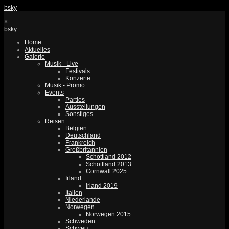
bsky
×
bsky
Home
Aktuelles
Galerie
Musik - Live
Festivals
Konzerte
Musik - Promo
Events
Parties
Ausstellungen
Sonstiges
Reisen
Belgien
Deutschland
Frankreich
Großbritannien
Schottland 2012
Schottland 2013
Cornwall 2025
Irland
Irland 2019
Italien
Niederlande
Norwegen
Norwegen 2015
Schweden
Schweiz