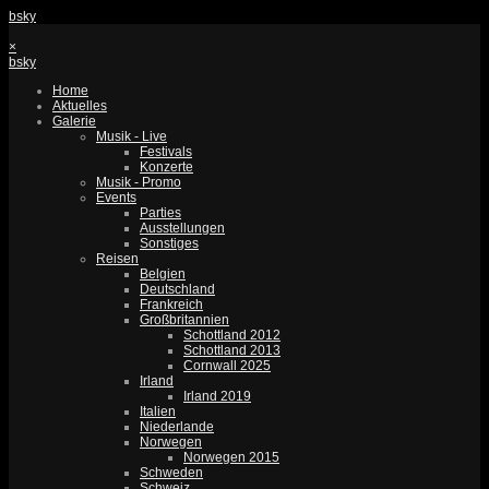
bsky
×
bsky
Home
Aktuelles
Galerie
Musik - Live
Festivals
Konzerte
Musik - Promo
Events
Parties
Ausstellungen
Sonstiges
Reisen
Belgien
Deutschland
Frankreich
Großbritannien
Schottland 2012
Schottland 2013
Cornwall 2025
Irland
Irland 2019
Italien
Niederlande
Norwegen
Norwegen 2015
Schweden
Schweiz