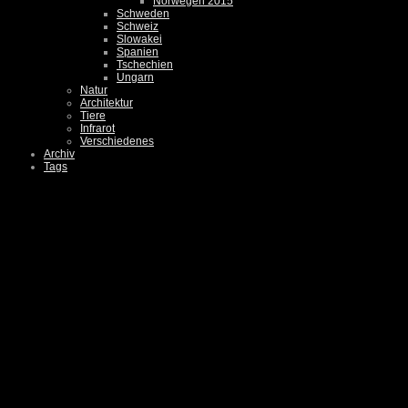
Norwegen 2015
Schweden
Schweiz
Slowakei
Spanien
Tschechien
Ungarn
Natur
Architektur
Tiere
Infrarot
Verschiedenes
Archiv
Tags