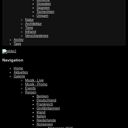
Slowakei
Spanien
Tschechien
Ungarn
Natur
Architektur
Tiere
Infrarot
Verschiedenes
Archiv
Tags
Navigation
Home
Aktuelles
Galerie
Musik - Live
Musik - Promo
Events
Reisen
Belgien
Deutschland
Frankreich
Großbritannien
Irland
Italien
Niederlande
Norwegen