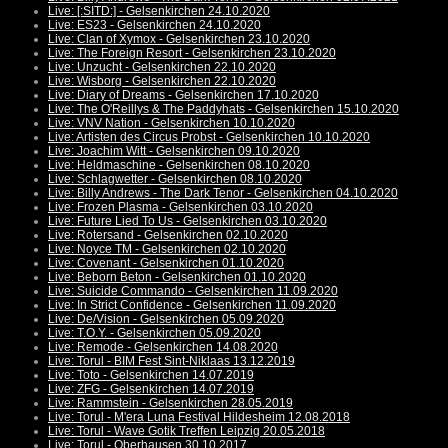
Live: [:SITD:] - Gelsenkirchen 24.10.2020
Live: ES23 - Gelsenkirchen 24.10.2020
Live: Clan of Xymox - Gelsenkirchen 23.10.2020
Live: The Foreign Resort - Gelsenkirchen 23.10.2020
Live: Unzucht - Gelsenkirchen 22.10.2020
Live: Wisborg - Gelsenkirchen 22.10.2020
Live: Diary of Dreams - Gelsenkirchen 17.10.2020
Live: The O'Reillys & The Paddyhats - Gelsenkirchen 15.10.2020
Live: VNV Nation - Gelsenkirchen 10.10.2020
Live: Artisten des Circus Probst - Gelsenkirchen 10.10.2020
Live: Joachim Witt - Gelsenkirchen 09.10.2020
Live: Heldmaschine - Gelsenkirchen 08.10.2020
Live: Schlagwetter - Gelsenkirchen 08.10.2020
Live: Billy Andrews - The Dark Tenor - Gelsenkirchen 04.10.2020
Live: Frozen Plasma - Gelsenkirchen 03.10.2020
Live: Future Lied To Us - Gelsenkirchen 03.10.2020
Live: Rotersand - Gelsenkirchen 02.10.2020
Live: Noyce TM - Gelsenkirchen 02.10.2020
Live: Covenant - Gelsenkirchen 01.10.2020
Live: Beborn Beton - Gelsenkirchen 01.10.2020
Live: Suicide Commando - Gelsenkirchen 11.09.2020
Live: In Strict Confidence - Gelsenkirchen 11.09.2020
Live: De/Vision - Gelsenkirchen 05.09.2020
Live: T.O.Y. - Gelsenkirchen 05.09.2020
Live: Remode - Gelsenkirchen 14.08.2020
Live: Torul - BIM Fest Sint-Niklaas 13.12.2019
Live: Toto - Gelsenkirchen 14.07.2019
Live: ZFG - Gelsenkirchen 14.07.2019
Live: Rammstein - Gelsenkirchen 28.05.2019
Live: Torul - M'era Luna Festival Hildesheim 12.08.2018
Live: Torul - Wave Gotik Treffen Leipzig 20.05.2018
Live: Torul - Oberhausen 30.10.2017