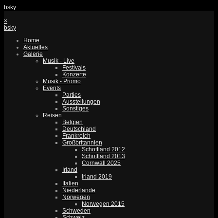
bsky
×
bsky
Home
Aktuelles
Galerie
Musik - Live
Festivals
Konzerte
Musik - Promo
Events
Parties
Ausstellungen
Sonstiges
Reisen
Belgien
Deutschland
Frankreich
Großbritannien
Schottland 2012
Schottland 2013
Cornwall 2025
Irland
Irland 2019
Italien
Niederlande
Norwegen
Norwegen 2015
Schweden
Schweiz