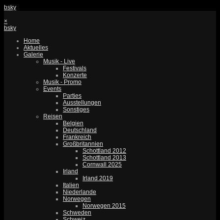
bsky
×
bsky
Home
Aktuelles
Galerie
Musik - Live
Festivals
Konzerte
Musik - Promo
Events
Parties
Ausstellungen
Sonstiges
Reisen
Belgien
Deutschland
Frankreich
Großbritannien
Schottland 2012
Schottland 2013
Cornwall 2025
Irland
Irland 2019
Italien
Niederlande
Norwegen
Norwegen 2015
Schweden
Schweiz