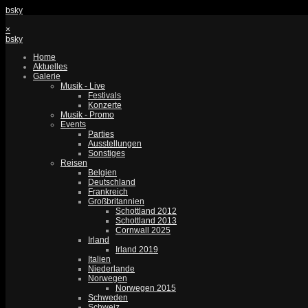
bsky
×
bsky
Home
Aktuelles
Galerie
Musik - Live
Festivals
Konzerte
Musik - Promo
Events
Parties
Ausstellungen
Sonstiges
Reisen
Belgien
Deutschland
Frankreich
Großbritannien
Schottland 2012
Schottland 2013
Cornwall 2025
Irland
Irland 2019
Italien
Niederlande
Norwegen
Norwegen 2015
Schweden
Schweiz