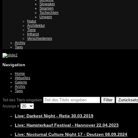
Slowakei
Spanien
Tschechien
Ungarn
Natur
Architektur
Tiere
Infrarot
Verschiedenes
Archiv
Tags
Navigation
Home
Aktuelles
Galerie
Archiv
Tags
Filter
Zurückset
Teil des Titels eingeben
Anzeige #
Live: Darkest Night - Retie 30.03.2019
Live: Hamsterkauf Festival - Hannover 22.04.2023
Live: Nocturnal Culture Night 17 - Deutzen 08.09.2024