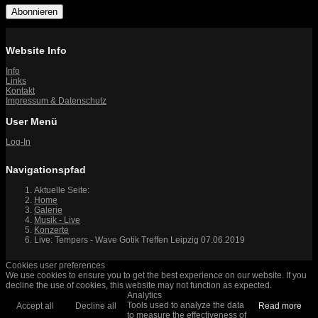
Abonnieren
Website Info
Info
Links
Kontakt
Impressum & Datenschutz
User Menü
Log-In
Navigationspfad
Aktuelle Seite:
Home
Galerie
Musik - Live
Konzerte
Live: Tempers - Wave Gotik Treffen Leipzig 07.06.2019
Cookies user preferences
We use cookies to ensure you to get the best experience on our website. If you
decline the use of cookies, this website may not function as expected.
Analytics
Tools used to analyze the data
Accept all
Decline all
Read more
to measure the effectiveness of