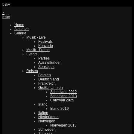
bsky
×
bsky
Home
Aktuelles
Galerie
Musik - Live
Festivals
Konzerte
Musik - Promo
Events
Parties
Ausstellungen
Sonstiges
Reisen
Belgien
Deutschland
Frankreich
Großbritannien
Schottland 2012
Schottland 2013
Cornwall 2025
Irland
Irland 2019
Italien
Niederlande
Norwegen
Norwegen 2015
Schweden
Schweiz