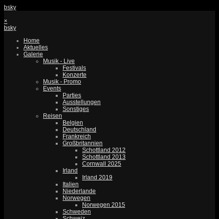
bsky
×
bsky
Home
Aktuelles
Galerie
Musik - Live
Festivals
Konzerte
Musik - Promo
Events
Parties
Ausstellungen
Sonstiges
Reisen
Belgien
Deutschland
Frankreich
Großbritannien
Schottland 2012
Schottland 2013
Cornwall 2025
Irland
Irland 2019
Italien
Niederlande
Norwegen
Norwegen 2015
Schweden
Schweiz