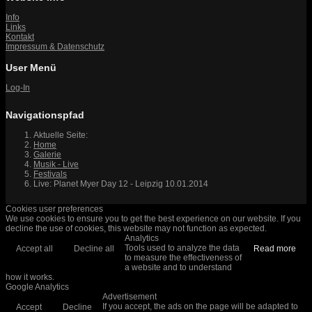
Info
Links
Kontakt
Impressum & Datenschutz
User Menü
Log-In
Navigationspfad
Aktuelle Seite:
Home
Galerie
Musik - Live
Festivals
Live: Planet Myer Day 12 - Leipzig 10.01.2014
Cookies user preferences
We use cookies to ensure you to get the best experience on our website. If you
decline the use of cookies, this website may not function as expected.
Analytics
Tools used to analyze the data
Accept all
Decline all
Read more
to measure the effectiveness of
a website and to understand
how it works.
Google Analytics
Advertisement
If you accept, the ads on the page will be adapted to
Accept
Decline