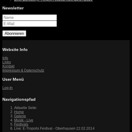
Newsletter
Abonnieren
Website Info
Info
Links
Kontakt
Impressum & Datenschutz
User Menü
Log-In
Navigationspfad
Aktuelle Seite:
Home
Galerie
Musik - Live
Festivals
Live: E-Tropolis Festival - Oberhausen 22.02.2014