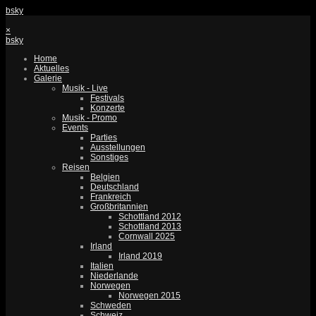
bsky
×
bsky
Home
Aktuelles
Galerie
Musik - Live
Festivals
Konzerte
Musik - Promo
Events
Parties
Ausstellungen
Sonstiges
Reisen
Belgien
Deutschland
Frankreich
Großbritannien
Schottland 2012
Schottland 2013
Cornwall 2025
Irland
Irland 2019
Italien
Niederlande
Norwegen
Norwegen 2015
Schweden
Schweiz