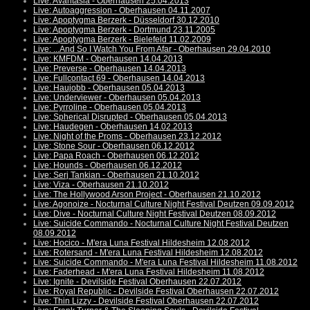
Live: Avantasia - Oberhausen 25.04.2013
Live: Autoaggression - Oberhausen 04.11.2007
Live: Apoptygma Berzerk - Düsseldorf 30.12.2010
Live: Apoptygma Berzerk - Dortmund 23.11.2005
Live: Apoptygma Berzerk - Bielefeld 11.02.2009
Live: ...And So I Watch You From Afar - Oberhausen 29.04.2010
Live: KMFDM - Oberhausen 14.04.2013
Live: Preverse - Oberhausen 14.04.2013
Live: Fullcontact 69 - Oberhausen 14.04.2013
Live: Haujobb - Oberhausen 05.04.2013
Live: Underviewer - Oberhausen 05.04.2013
Live: Pyrroline - Oberhausen 05.04.2013
Live: Spherical Disrupted - Oberhausen 05.04.2013
Live: Haudegen - Oberhausen 14.02.2013
Live: Night of the Proms - Oberhausen 23.12.2012
Live: Stone Sour - Oberhausen 06.12.2012
Live: Papa Roach - Oberhausen 06.12.2012
Live: Hounds - Oberhausen 06.12.2012
Live: Serj Tankian - Oberhausen 21.10.2012
Live: Viza - Oberhausen 21.10.2012
Live: The Hollywood Arson Project - Oberhausen 21.10.2012
Live: Agonoize - Nocturnal Culture Night Festival Deutzen 09.09.2012
Live: Dive - Nocturnal Culture Night Festival Deutzen 08.09.2012
Live: Suicide Commando - Nocturnal Culture Night Festival Deutzen
08.09.2012
Live: Hocico - M'era Luna Festival Hildesheim 12.08.2012
Live: Rotersand - M'era Luna Festival Hildesheim 12.08.2012
Live: Suicide Commando - M'era Luna Festival Hildesheim 11.08.2012
Live: Faderhead - M'era Luna Festival Hildesheim 11.08.2012
Live: Ignite - Devilside Festival Oberhausen 22.07.2012
Live: Royal Republic - Devilside Festival Oberhausen 22.07.2012
Live: Thin Lizzy - Devilside Festival Oberhausen 22.07.2012