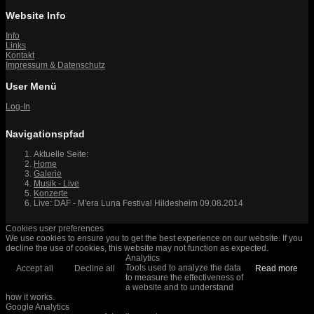
Website Info
Info
Links
Kontakt
Impressum & Datenschutz
User Menü
Log-In
Navigationspfad
Aktuelle Seite:
Home
Galerie
Musik - Live
Konzerte
Live: DAF - M'era Luna Festival Hildesheim 09.08.2014
Cookies user preferences
We use cookies to ensure you to get the best experience on our website. If you
decline the use of cookies, this website may not function as expected.
Analytics
Tools used to analyze the data
Accept all
Decline all
Read more
to measure the effectiveness of
a website and to understand
how it works.
Google Analytics