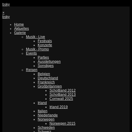
bsky
×
bsky
Home
Aktuelles
Galerie
Musik - Live
Festivals
Konzerte
Musik - Promo
Events
Parties
Ausstellungen
Sonstiges
Reisen
Belgien
Deutschland
Frankreich
Großbritannien
Schottland 2012
Schottland 2013
Cornwall 2025
Irland
Irland 2019
Italien
Niederlande
Norwegen
Norwegen 2015
Schweden
Schweiz