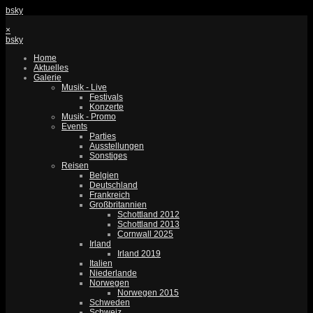
bsky
×
bsky
Home
Aktuelles
Galerie
Musik - Live
Festivals
Konzerte
Musik - Promo
Events
Parties
Ausstellungen
Sonstiges
Reisen
Belgien
Deutschland
Frankreich
Großbritannien
Schottland 2012
Schottland 2013
Cornwall 2025
Irland
Irland 2019
Italien
Niederlande
Norwegen
Norwegen 2015
Schweden
Schweiz