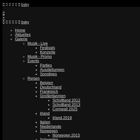
bsky
×
bsky
Home
Aktuelles
Galerie
Musik - Live
Festivals
Konzerte
Musik - Promo
Events
Parties
Ausstellungen
Sonstiges
Reisen
Belgien
Deutschland
Frankreich
Großbritannien
Schottland 2012
Schottland 2013
Cornwall 2025
Irland
Irland 2019
Italien
Niederlande
Norwegen
Norwegen 2015
Schweden