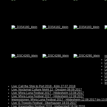
H
L
L
L
L
L
L
L
I
Live: Call the Ship to Port 2018 - Köln 27.07.2018
Live: Nocturnal Culture Night 12 - Deutzen 08.09.2017
Live: M'era Luna Festival 2017 - Hildesheim 13.08.2017
Live: M'era Luna Festival 2017 - Hildesheim 12.08.2017
Impressionen: M'era Luna Festival 2017 - Hildesheim 12.08.2017 bis 13.
Live: E-Tropolis Festival - Oberhausen 18.03.2017
Live: Kasematten Festival 2016 - Halberstadt 16.04.2016