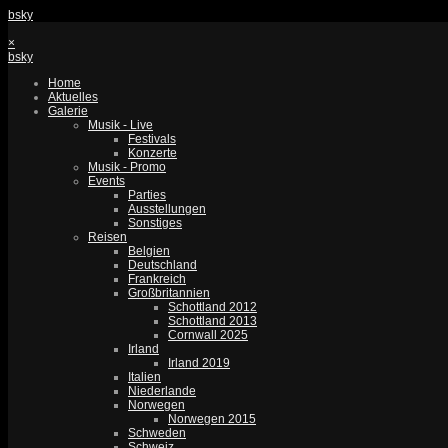
bsky
×
bsky
Home
Aktuelles
Galerie
Musik - Live
Festivals
Konzerte
Musik - Promo
Events
Parties
Ausstellungen
Sonstiges
Reisen
Belgien
Deutschland
Frankreich
Großbritannien
Schottland 2012
Schottland 2013
Cornwall 2025
Irland
Irland 2019
Italien
Niederlande
Norwegen
Norwegen 2015
Schweden
Schweiz