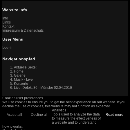
Website Info
Info
Links
Kontakt
Impressum & Datenschutz
User Menü
Log-In
Navigationspfad
Aktuelle Seite:
Home
Galerie
Musik - Live
Konzerte
Live: Defekt 86 - Münster 02.04.2016
Cookies user preferences
We use cookies to ensure you to get the best experience on our website. If you
decline the use of cookies, this website may not function as expected.
Analytics
Tools used to analyze the data
Accept all
Decline all
Read more
to measure the effectiveness of
a website and to understand
how it works.