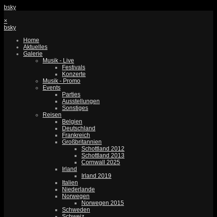
bsky
×
bsky
Home
Aktuelles
Galerie
Musik - Live
Festivals
Konzerte
Musik - Promo
Events
Parties
Ausstellungen
Sonstiges
Reisen
Belgien
Deutschland
Frankreich
Großbritannien
Schottland 2012
Schottland 2013
Cornwall 2025
Irland
Irland 2019
Italien
Niederlande
Norwegen
Norwegen 2015
Schweden
Schweiz