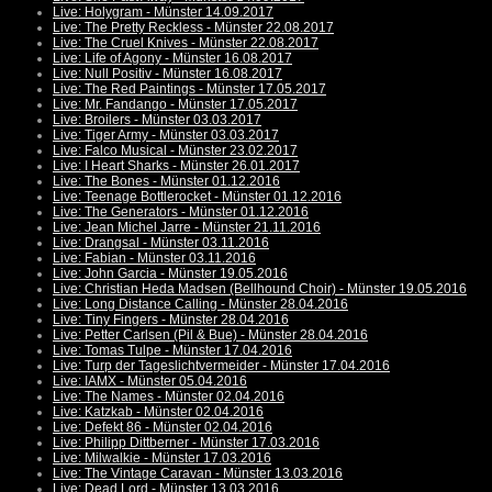
Live: Holygram - Münster 14.09.2017
Live: The Pretty Reckless - Münster 22.08.2017
Live: The Cruel Knives - Münster 22.08.2017
Live: Life of Agony - Münster 16.08.2017
Live: Null Positiv - Münster 16.08.2017
Live: The Red Paintings - Münster 17.05.2017
Live: Mr. Fandango - Münster 17.05.2017
Live: Broilers - Münster 03.03.2017
Live: Tiger Army - Münster 03.03.2017
Live: Falco Musical - Münster 23.02.2017
Live: I Heart Sharks - Münster 26.01.2017
Live: The Bones - Münster 01.12.2016
Live: Teenage Bottlerocket - Münster 01.12.2016
Live: The Generators - Münster 01.12.2016
Live: Jean Michel Jarre - Münster 21.11.2016
Live: Drangsal - Münster 03.11.2016
Live: Fabian - Münster 03.11.2016
Live: John Garcia - Münster 19.05.2016
Live: Christian Heda Madsen (Bellhound Choir) - Münster 19.05.2016
Live: Long Distance Calling - Münster 28.04.2016
Live: Tiny Fingers - Münster 28.04.2016
Live: Petter Carlsen (Pil & Bue) - Münster 28.04.2016
Live: Tomas Tulpe - Münster 17.04.2016
Live: Turp der Tageslichtvermeider - Münster 17.04.2016
Live: IAMX - Münster 05.04.2016
Live: The Names - Münster 02.04.2016
Live: Katzkab - Münster 02.04.2016
Live: Defekt 86 - Münster 02.04.2016
Live: Philipp Dittberner - Münster 17.03.2016
Live: Milwalkie - Münster 17.03.2016
Live: The Vintage Caravan - Münster 13.03.2016
Live: Dead Lord - Münster 13.03.2016