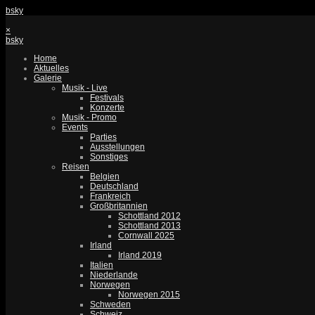
bsky
×
bsky
Home
Aktuelles
Galerie
Musik - Live
Festivals
Konzerte
Musik - Promo
Events
Parties
Ausstellungen
Sonstiges
Reisen
Belgien
Deutschland
Frankreich
Großbritannien
Schottland 2012
Schottland 2013
Cornwall 2025
Irland
Irland 2019
Italien
Niederlande
Norwegen
Norwegen 2015
Schweden
Schweiz