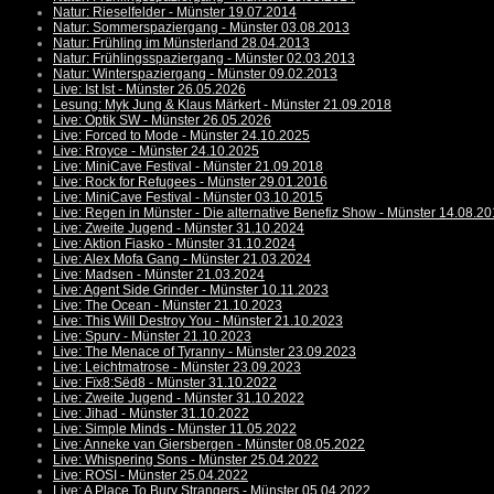
Natur: Rieselfelder - Münster 19.07.2014
Natur: Sommerspaziergang - Münster 03.08.2013
Natur: Frühling im Münsterland 28.04.2013
Natur: Frühlingsspaziergang - Münster 02.03.2013
Natur: Winterspaziergang - Münster 09.02.2013
Live: Ist Ist - Münster 26.05.2026
Lesung: Myk Jung & Klaus Märkert - Münster 21.09.2018
Live: Optik SW - Münster 26.05.2026
Live: Forced to Mode - Münster 24.10.2025
Live: Rroyce - Münster 24.10.2025
Live: MiniCave Festival - Münster 21.09.2018
Live: Rock for Refugees - Münster 29.01.2016
Live: MiniCave Festival - Münster 03.10.2015
Live: Regen in Münster - Die alternative Benefiz Show - Münster 14.08.2
Live: Zweite Jugend - Münster 31.10.2024
Live: Aktion Fiasko - Münster 31.10.2024
Live: Alex Mofa Gang - Münster 21.03.2024
Live: Madsen - Münster 21.03.2024
Live: Agent Side Grinder - Münster 10.11.2023
Live: The Ocean - Münster 21.10.2023
Live: This Will Destroy You - Münster 21.10.2023
Live: Spurv - Münster 21.10.2023
Live: The Menace of Tyranny - Münster 23.09.2023
Live: Leichtmatrose - Münster 23.09.2023
Live: Fïx8:Sëd8 - Münster 31.10.2022
Live: Zweite Jugend - Münster 31.10.2022
Live: Jihad - Münster 31.10.2022
Live: Simple Minds - Münster 11.05.2022
Live: Anneke van Giersbergen - Münster 08.05.2022
Live: Whispering Sons - Münster 25.04.2022
Live: ROSI - Münster 25.04.2022
Live: A Place To Bury Strangers - Münster 05.04.2022