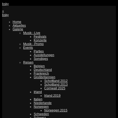
bsky
×
bsky
Home
Aktuelles
Galerie
Musik - Live
Festivals
Konzerte
Musik - Promo
Events
Parties
Ausstellungen
Sonstiges
Reisen
Belgien
Deutschland
Frankreich
Großbritannien
Schottland 2012
Schottland 2013
Cornwall 2025
Irland
Irland 2019
Italien
Niederlande
Norwegen
Norwegen 2015
Schweden
Schweiz