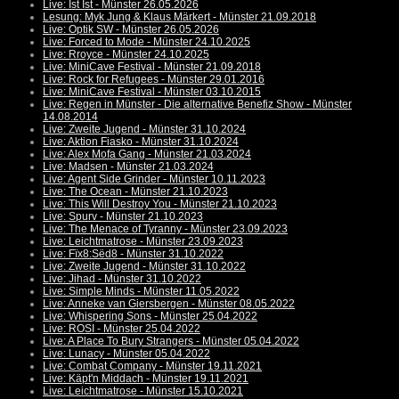
Live: Ist Ist - Münster 26.05.2026
Lesung: Myk Jung & Klaus Märkert - Münster 21.09.2018
Live: Optik SW - Münster 26.05.2026
Live: Forced to Mode - Münster 24.10.2025
Live: Rroyce - Münster 24.10.2025
Live: MiniCave Festival - Münster 21.09.2018
Live: Rock for Refugees - Münster 29.01.2016
Live: MiniCave Festival - Münster 03.10.2015
Live: Regen in Münster - Die alternative Benefiz Show - Münster
14.08.2014
Live: Zweite Jugend - Münster 31.10.2024
Live: Aktion Fiasko - Münster 31.10.2024
Live: Alex Mofa Gang - Münster 21.03.2024
Live: Madsen - Münster 21.03.2024
Live: Agent Side Grinder - Münster 10.11.2023
Live: The Ocean - Münster 21.10.2023
Live: This Will Destroy You - Münster 21.10.2023
Live: Spurv - Münster 21.10.2023
Live: The Menace of Tyranny - Münster 23.09.2023
Live: Leichtmatrose - Münster 23.09.2023
Live: Fïx8:Sëd8 - Münster 31.10.2022
Live: Zweite Jugend - Münster 31.10.2022
Live: Jihad - Münster 31.10.2022
Live: Simple Minds - Münster 11.05.2022
Live: Anneke van Giersbergen - Münster 08.05.2022
Live: Whispering Sons - Münster 25.04.2022
Live: ROSI - Münster 25.04.2022
Live: A Place To Bury Strangers - Münster 05.04.2022
Live: Lunacy - Münster 05.04.2022
Live: Combat Company - Münster 19.11.2021
Live: Käpt'n Middach - Münster 19.11.2021
Live: Leichtmatrose - Münster 15.10.2021