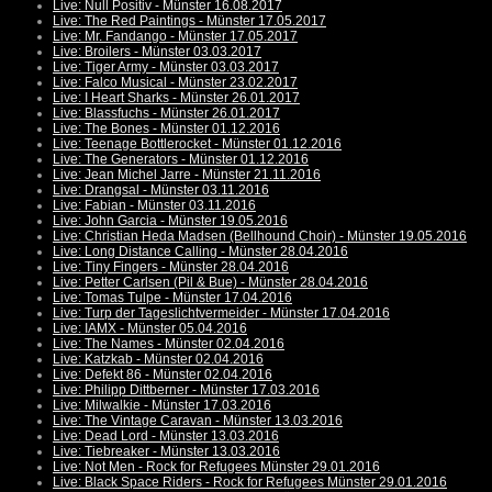
Live: Null Positiv - Münster 16.08.2017
Live: The Red Paintings - Münster 17.05.2017
Live: Mr. Fandango - Münster 17.05.2017
Live: Broilers - Münster 03.03.2017
Live: Tiger Army - Münster 03.03.2017
Live: Falco Musical - Münster 23.02.2017
Live: I Heart Sharks - Münster 26.01.2017
Live: Blassfuchs - Münster 26.01.2017
Live: The Bones - Münster 01.12.2016
Live: Teenage Bottlerocket - Münster 01.12.2016
Live: The Generators - Münster 01.12.2016
Live: Jean Michel Jarre - Münster 21.11.2016
Live: Drangsal - Münster 03.11.2016
Live: Fabian - Münster 03.11.2016
Live: John Garcia - Münster 19.05.2016
Live: Christian Heda Madsen (Bellhound Choir) - Münster 19.05.2016
Live: Long Distance Calling - Münster 28.04.2016
Live: Tiny Fingers - Münster 28.04.2016
Live: Petter Carlsen (Pil & Bue) - Münster 28.04.2016
Live: Tomas Tulpe - Münster 17.04.2016
Live: Turp der Tageslichtvermeider - Münster 17.04.2016
Live: IAMX - Münster 05.04.2016
Live: The Names - Münster 02.04.2016
Live: Katzkab - Münster 02.04.2016
Live: Defekt 86 - Münster 02.04.2016
Live: Philipp Dittberner - Münster 17.03.2016
Live: Milwalkie - Münster 17.03.2016
Live: The Vintage Caravan - Münster 13.03.2016
Live: Dead Lord - Münster 13.03.2016
Live: Tiebreaker - Münster 13.03.2016
Live: Not Men - Rock for Refugees Münster 29.01.2016
Live: Black Space Riders - Rock for Refugees Münster 29.01.2016