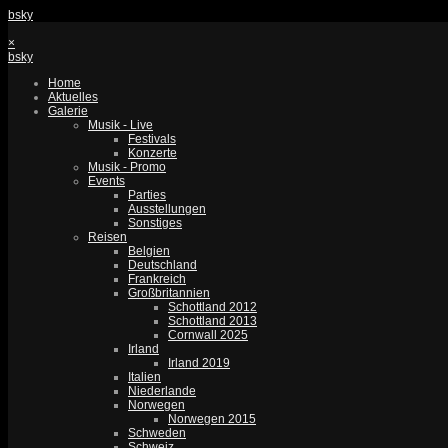
bsky
×
bsky
Home
Aktuelles
Galerie
Musik - Live
Festivals
Konzerte
Musik - Promo
Events
Parties
Ausstellungen
Sonstiges
Reisen
Belgien
Deutschland
Frankreich
Großbritannien
Schottland 2012
Schottland 2013
Cornwall 2025
Irland
Irland 2019
Italien
Niederlande
Norwegen
Norwegen 2015
Schweden
Schweiz