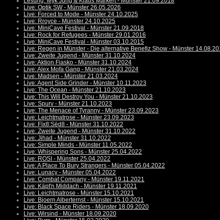
Lesung: Myk Jung & Klaus Märkert - Münster 21.09.2018
Live: Optik SW - Münster 26.05.2026
Live: Forced to Mode - Münster 24.10.2025
Live: Rroyce - Münster 24.10.2025
Live: MiniCave Festival - Münster 21.09.2018
Live: Rock for Refugees - Münster 29.01.2016
Live: MiniCave Festival - Münster 03.10.2015
Live: Regen in Münster - Die alternative Benefiz Show - Münster 14.08.2
Live: Zweite Jugend - Münster 31.10.2024
Live: Aktion Fiasko - Münster 31.10.2024
Live: Alex Mofa Gang - Münster 21.03.2024
Live: Madsen - Münster 21.03.2024
Live: Agent Side Grinder - Münster 10.11.2023
Live: The Ocean - Münster 21.10.2023
Live: This Will Destroy You - Münster 21.10.2023
Live: Spurv - Münster 21.10.2023
Live: The Menace of Tyranny - Münster 23.09.2023
Live: Leichtmatrose - Münster 23.09.2023
Live: Fïx8:Sëd8 - Münster 31.10.2022
Live: Zweite Jugend - Münster 31.10.2022
Live: Jihad - Münster 31.10.2022
Live: Simple Minds - Münster 11.05.2022
Live: Whispering Sons - Münster 25.04.2022
Live: ROSI - Münster 25.04.2022
Live: A Place To Bury Strangers - Münster 05.04.2022
Live: Lunacy - Münster 05.04.2022
Live: Combat Company - Münster 19.11.2021
Live: Käpt'n Middach - Münster 19.11.2021
Live: Leichtmatrose - Münster 15.10.2021
Live: Bjoern Alberternst - Münster 15.10.2021
Live: Black Space Riders - Münster 18.09.2020
Live: Wirsind - Münster 18.09.2020