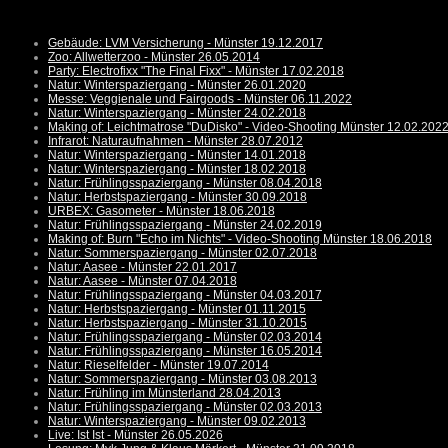
Gebäude: LVM Versicherung - Münster 19.12.2017
Zoo: Allwetterzoo - Münster 26.05.2014
Party: Electrofixx "The Final Fixx" - Münster 17.02.2018
Natur: Winterspaziergang - Münster 26.01.2020
Messe: Veggienale und Fairgoods - Münster 06.11.2022
Natur: Winterspaziergang - Münster 24.02.2018
Making of: Leichtmatrose "DuDisko" - Video-Shooting Münster 12.02.202
Infrarot: Naturaufnahmen - Münster 28.07.2012
Natur: Winterspaziergang - Münster 14.01.2018
Natur: Winterspaziergang - Münster 18.02.2018
Natur: Frühlingsspaziergang - Münster 08.04.2018
Natur: Herbstspaziergang - Münster 30.09.2018
URBEX: Gasometer - Münster 18.06.2018
Natur: Frühlingsspaziergang - Münster 24.02.2019
Making of: Burn "Echo im Nichts" - Video-Shooting Münster 18.06.2018
Natur: Sommerspaziergang - Münster 02.07.2018
Natur: Aasee - Münster 22.01.2017
Natur: Aasee - Münster 07.04.2018
Natur: Frühlingsspaziergang - Münster 04.03.2017
Natur: Herbstspaziergang - Münster 01.11.2015
Natur: Herbstspaziergang - Münster 31.10.2015
Natur: Frühlingsspaziergang - Münster 02.03.2014
Natur: Frühlingsspaziergang - Münster 16.05.2014
Natur: Rieselfelder - Münster 19.07.2014
Natur: Sommerspaziergang - Münster 03.08.2013
Natur: Frühling im Münsterland 28.04.2013
Natur: Frühlingsspaziergang - Münster 02.03.2013
Natur: Winterspaziergang - Münster 09.02.2013
Live: Ist Ist - Münster 26.05.2026