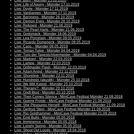
Live: Burn - Münster 15.02.2020
Live: Life of Agony - Münster 17.11.2019
Live: Doyle - Münster 17.11.2019
Live: Vanbargen - Münster 17.11.2019
Live: Baroness - Münster 26.10.2019
Live: Demon Eyes - Münster 26.10.2019
Live: Refused - Münster 21.06.2019
Live: The Pearl Harts - Münster 21.06.2019
Live: Godsmack - Münster 18.06.2019
Live: Lea Porcelain - Münster 09.05.2019
Live: Ricardo Domeneck - Münster 09.05.2019
Live: Cass. - Münster 09.05.2019
Live: Tomas Tulpe - Münster 04.04.2019
Live: Turp der Tageslichtvermeider - Münster 04.04.2019
Live: Madsen - Münster 22.03.2019
Live: Lampe - Münster 22.03.2019
Live: Grillmaster Flash - Münster 22.03.2019
Live: Adam Angst - Münster 22.11.2018
Live: Shoreline - Münster 22.11.2018
Live: Hundreds (akustik) - Münster 25.10.2018
Live: We Will Kaleid - Münster 25.10.2018
Live: Therapy? - Münster 20.10.2018
Live: Ondt Blod - Münster 20.10.2018
Live: Then Comes Silence - MiniCave Festival Münster 21.09.2018
Live: Guerre Froide - MiniCave Festival Münster 21.09.2018
Live: She Pleasures Herself - MiniCave Festival Münster 21.09.2018
Live: Gertrud Stein - MiniCave Festival Münster 21.09.2018
Live: Rio Goldhammer - MiniCave Festival Münster 21.09.2018
Live: Emil Bulls - Münster 05.05.2018
Live: Imminence - Münster 05.05.2018
Live: Lonely Spring - Münster 05.05.2018
Live: Shout Out Louds - Münster 19.04.2018