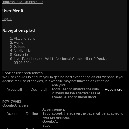
Impressum & Datenschutz
User Menü
Log-In
Navigationspfad
Aktuelle Seite:
Home
Galerie
Musik - Live
Konzerte
Live: Patenbrigade: Wolff - Nocturnal Culture Night 9 Deutzen
05.09.2014
Cookies user preferences
We use cookies to ensure you to get the best experience on our website. If you
decline the use of cookies, this website may not function as expected.
Analytics
Tools used to analyze the data
Accept all
Decline all
Read more
to measure the effectiveness of
a website and to understand
how it works.
Google Analytics
Advertisement
If you accept, the ads on the page will be adapted to
Accept
Decline
your preferences.
Google Ad
Save