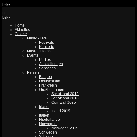
bsky
×
bsky
Home
Aktuelles
Galerie
Musik - Live
Festivals
Konzerte
Musik - Promo
Events
Parties
Ausstellungen
Sonstiges
Reisen
Belgien
Deutschland
Frankreich
Großbritannien
Schottland 2012
Schottland 2013
Cornwall 2025
Irland
Irland 2019
Italien
Niederlande
Norwegen
Norwegen 2015
Schweden
Schweiz