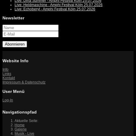
Live: Dina Summer - Amphi Festival Köln 25.07.2026
Live: Heldmaschine - Amphi Festival Köln 25.07.2026
Live: Echoberyl - Amphi Festival Köln 25.07.2026
Newsletter
Abonnieren
Website Info
Info
Links
Kontakt
Impressum & Datenschutz
User Menü
Log-In
Navigationspfad
Aktuelle Seite:
Home
Galerie
Musik - Live