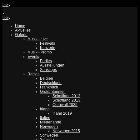
bsky
×
bsky
Home
Aktuelles
Galerie
Musik - Live
Festivals
Konzerte
Musik - Promo
Events
Parties
Ausstellungen
Sonstiges
Reisen
Belgien
Deutschland
Frankreich
Großbritannien
Schottland 2012
Schottland 2013
Cornwall 2025
Irland
Irland 2019
Italien
Niederlande
Norwegen
Norwegen 2015
Schweden
Schweiz