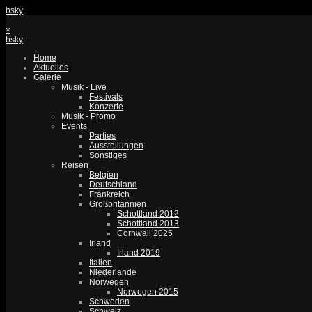
bsky
×
bsky
Home
Aktuelles
Galerie
Musik - Live
Festivals
Konzerte
Musik - Promo
Events
Parties
Ausstellungen
Sonstiges
Reisen
Belgien
Deutschland
Frankreich
Großbritannien
Schottland 2012
Schottland 2013
Cornwall 2025
Irland
Irland 2019
Italien
Niederlande
Norwegen
Norwegen 2015
Schweden
Schweiz