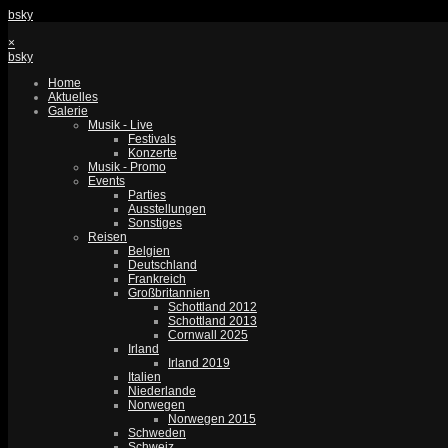
bsky
×
bsky
Home
Aktuelles
Galerie
Musik - Live
Festivals
Konzerte
Musik - Promo
Events
Parties
Ausstellungen
Sonstiges
Reisen
Belgien
Deutschland
Frankreich
Großbritannien
Schottland 2012
Schottland 2013
Cornwall 2025
Irland
Irland 2019
Italien
Niederlande
Norwegen
Norwegen 2015
Schweden
Schweiz