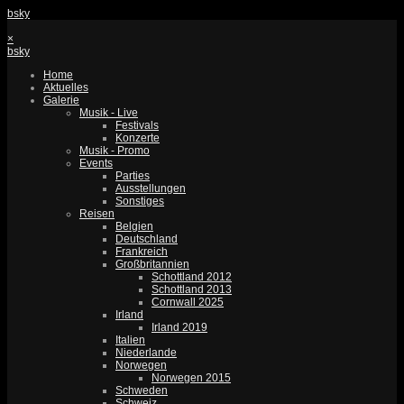
bsky
×
bsky
Home
Aktuelles
Galerie
Musik - Live
Festivals
Konzerte
Musik - Promo
Events
Parties
Ausstellungen
Sonstiges
Reisen
Belgien
Deutschland
Frankreich
Großbritannien
Schottland 2012
Schottland 2013
Cornwall 2025
Irland
Irland 2019
Italien
Niederlande
Norwegen
Norwegen 2015
Schweden
Schweiz