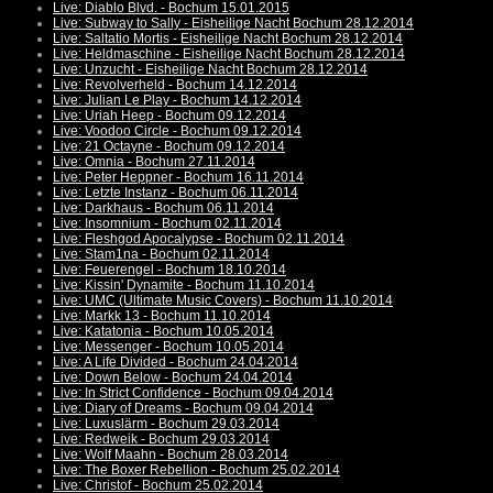
Live: Diablo Blvd. - Bochum 15.01.2015
Live: Subway to Sally - Eisheilige Nacht Bochum 28.12.2014
Live: Saltatio Mortis - Eisheilige Nacht Bochum 28.12.2014
Live: Heldmaschine - Eisheilige Nacht Bochum 28.12.2014
Live: Unzucht - Eisheilige Nacht Bochum 28.12.2014
Live: Revolverheld - Bochum 14.12.2014
Live: Julian Le Play - Bochum 14.12.2014
Live: Uriah Heep - Bochum 09.12.2014
Live: Voodoo Circle - Bochum 09.12.2014
Live: 21 Octayne - Bochum 09.12.2014
Live: Omnia - Bochum 27.11.2014
Live: Peter Heppner - Bochum 16.11.2014
Live: Letzte Instanz - Bochum 06.11.2014
Live: Darkhaus - Bochum 06.11.2014
Live: Insomnium - Bochum 02.11.2014
Live: Fleshgod Apocalypse - Bochum 02.11.2014
Live: Stam1na - Bochum 02.11.2014
Live: Feuerengel - Bochum 18.10.2014
Live: Kissin' Dynamite - Bochum 11.10.2014
Live: UMC (Ultimate Music Covers) - Bochum 11.10.2014
Live: Markk 13 - Bochum 11.10.2014
Live: Katatonia - Bochum 10.05.2014
Live: Messenger - Bochum 10.05.2014
Live: A Life Divided - Bochum 24.04.2014
Live: Down Below - Bochum 24.04.2014
Live: In Strict Confidence - Bochum 09.04.2014
Live: Diary of Dreams - Bochum 09.04.2014
Live: Luxuslärm - Bochum 29.03.2014
Live: Redweik - Bochum 29.03.2014
Live: Wolf Maahn - Bochum 28.03.2014
Live: The Boxer Rebellion - Bochum 25.02.2014
Live: Christof - Bochum 25.02.2014