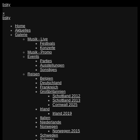
bsky
×
bsky
Home
Aktuelles
Galerie
Musik - Live
Festivals
Konzerte
Musik - Promo
Events
Parties
Ausstellungen
Sonstiges
Reisen
Belgien
Deutschland
Frankreich
Großbritannien
Schottland 2012
Schottland 2013
Cornwall 2025
Irland
Irland 2019
Italien
Niederlande
Norwegen
Norwegen 2015
Schweden
Schweiz