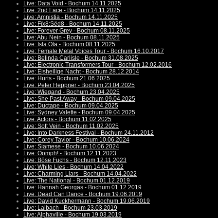
Live: Data Void - Bochum 14.11.2025
Live: 2nd Face - Bochum 14.11.2025
Live: Amnistia - Bochum 14.11.2025
Live: Fïx8:Sëd8 - Bochum 14.11.2025
Live: Forever Grey - Bochum 08.11.2025
Live: Abu Nein - Bochum 08.11.2025
Live: Isla Ola - Bochum 08.11.2025
Live: Female Metal Voices Tour - Bochum 16.10.2017
Live: Belinda Carlisle - Bochum 31.08.2025
Live: Electronic Transformers Tour - Bochum 12.02.2016
Live: Eisheilige Nacht - Bochum 28.12.2014
Live: Hurts - Bochum 21.06.2025
Live: Peter Heppner - Bochum 23.04.2025
Live: Wiegand - Bochum 23.04.2025
Live: She Past Away - Bochum 09.04.2025
Live: Ductape - Bochum 09.04.2025
Live: Sydney Valette - Bochum 09.04.2025
Live: Actors - Bochum 11.02.2025
Live: Soft Vein - Bochum 11.02.2025
Live: Into Darkness Festival - Bochum 24.11.2012
Live: Corey Taylor - Bochum 10.06.2024
Live: Siamese - Bochum 10.06.2024
Live: Oomph! - Bochum 12.11.2023
Live: Böse Fuchs - Bochum 12.11.2023
Live: White Lies - Bochum 14.04.2022
Live: Charming Liars - Bochum 14.04.2022
Live: The National - Bochum 01.12.2019
Live: Hannah Georgas - Bochum 01.12.2019
Live: Dead Can Dance - Bochum 19.06.2019
Live: David Kuckhermann - Bochum 19.06.2019
Live: Laibach - Bochum 23.03.2019
Live: Alphaville - Bochum 19.03.2019