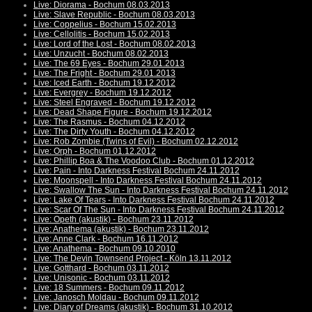
Live: Diorama - Bochum 08.03.2013
Live: Slave Republic - Bochum 08.03.2013
Live: Coppelius - Bochum 15.02.2013
Live: Cellolitis - Bochum 15.02.2013
Live: Lord of the Lost - Bochum 08.02.2013
Live: Unzucht - Bochum 08.02.2013
Live: The 69 Eyes - Bochum 29.01.2013
Live: The Fright - Bochum 29.01.2013
Live: Iced Earth - Bochum 19.12.2012
Live: Evergrey - Bochum 19.12.2012
Live: Steel Engraved - Bochum 19.12.2012
Live: Dead Shape Figure - Bochum 19.12.2012
Live: The Rasmus - Bochum 04.12.2012
Live: The Dirty Youth - Bochum 04.12.2012
Live: Rob Zombie (Twins of Evil) - Bochum 02.12.2012
Live: Orph - Bochum 01.12.2012
Live: Phillip Boa & The Voodoo Club - Bochum 01.12.2012
Live: Pain - Into Darkness Festival Bochum 24.11.2012
Live: Moonspell - Into Darkness Festival Bochum 24.11.2012
Live: Swallow The Sun - Into Darkness Festival Bochum 24.11.2012
Live: Lake Of Tears - Into Darkness Festival Bochum 24.11.2012
Live: Scar Of The Sun - Into Darkness Festival Bochum 24.11.2012
Live: Opeth (akustik) - Bochum 23.11.2012
Live: Anathema (akustik) - Bochum 23.11.2012
Live: Anne Clark - Bochum 16.11.2012
Live: Anathema - Bochum 09.10.2010
Live: The Devin Townsend Project - Köln 13.11.2012
Live: Gotthard - Bochum 03.11.2012
Live: Unisonic - Bochum 03.11.2012
Live: 18 Summers - Bochum 09.11.2012
Live: Janosch Moldau - Bochum 09.11.2012
Live: Diary of Dreams (akustik) - Bochum 31.10.2012