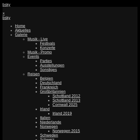
bsky
×
bsky
Home
Aktuelles
Galerie
Musik - Live
Festivals
Konzerte
Musik - Promo
Events
Parties
Ausstellungen
Sonstiges
Reisen
Belgien
Deutschland
Frankreich
Großbritannien
Schottland 2012
Schottland 2013
Cornwall 2025
Irland
Irland 2019
Italien
Niederlande
Norwegen
Norwegen 2015
Schweden
Schweiz