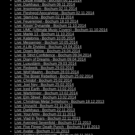
Live: Letzte Instanz - Bochum 06.11.2014
Live: Darkhaus - Bochum 06.11.2014
Live: Insomnium - Bochum 02.11.2014
Live: Fleshgod Apocalypse - Bochum 02.11.2014
Live: Stam1na - Bochum 02.11.2014
Live: Feuerengel - Bochum 18.10.2014
Live: Kissin' Dynamite - Bochum 11.10.2014
Live: UMC (Ultimate Music Covers) - Bochum 11.10.2014
Live: Markk 13 - Bochum 11.10.2014
Live: Katatonia - Bochum 10.05.2014
Live: Messenger - Bochum 10.05.2014
Live: A Life Divided - Bochum 24.04.2014
Live: Down Below - Bochum 24.04.2014
Live: In Strict Confidence - Bochum 09.04.2014
Live: Diary of Dreams - Bochum 09.04.2014
Live: Luxuslärm - Bochum 29.03.2014
Live: Redweik - Bochum 29.03.2014
Live: Wolf Maahn - Bochum 28.03.2014
Live: The Boxer Rebellion - Bochum 25.02.2014
Live: Christof - Bochum 25.02.2014
Live: Joel Ney - Bochum 25.02.2014
Live: Iced Earth - Bochum 13.02.2014
Live: Warbringer - Bochum 13.02.2014
Live: Elm Street - Bochum 13.02.2014
Live: Christmas Metal Symphony - Bochum 18.12.2013
Live: Unzucht - Bochum 22.11.2013
Live: Darkhaus - Bochum 22.11.2013
Live: Your Army - Bochum 22.11.2013
Live: Vlad In Tears - Bochum 22.11.2013
Live: Avenged Sevenfold - Bochum 17.11.2013
Live: Five Finger Death Punch - Bochum 17.11.2013
Live: Avatar - Bochum 17.11.2013