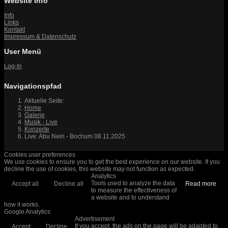
Website Info
Info
Links
Kontakt
Impressum & Datenschutz
User Menü
Log-In
Navigationspfad
Aktuelle Seite:
Home
Galerie
Musik - Live
Konzerte
Live: Abu Nein - Bochum 08.11.2025
Cookies user preferences
We use cookies to ensure you to get the best experience on our website. If you
decline the use of cookies, this website may not function as expected.
Analytics
Tools used to analyze the data
Accept all
Decline all
Read more
to measure the effectiveness of
a website and to understand
how it works.
Google Analytics
Advertisement
If you accept, the ads on the page will be adapted to
Accept
Decline