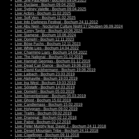
Live: She Past Away - Bochum 09.04.2025
Live: Ductape - Bochum 09.04.2025
Live: Sydney Valette - Bochum 09.04.2025
Live: Actors - Bochum 11.02.2025
Live: Soft Vein - Bochum 11.02.2025
Live: Into Darkness Festival - Bochum 24.11.2012
Live: Abu Nein - Nocturnal Culture Night 17 Deutzen 06.09.2024
Live: Corey Taylor - Bochum 10.06.2024
Live: Siamese - Bochum 10.06.2024
Live: Oomph! - Bochum 12.11.2023
Live: Böse Fuchs - Bochum 12.11.2023
Live: White Lies - Bochum 14.04.2022
Live: Charming Liars - Bochum 14.04.2022
Live: The National - Bochum 01.12.2019
Live: Hannah Georgas - Bochum 01.12.2019
Live: Dead Can Dance - Bochum 19.06.2019
Live: David Kuckhermann - Bochum 19.06.2019
Live: Laibach - Bochum 23.03.2019
Live: Alphaville - Bochum 19.03.2019
Live: Ina West - Bochum 19.03.2019
Live: Sólstafir - Bochum 14.03.2019
Live: Oomph! - Bochum 05.03.2019
Live: Nervenbeisser - Bochum 05.03.2019
Live: Ghost - Bochum 15.02.2019
Live: Candlemass - Bochum 15.02.2019
Live: Holygram - Bochum 09.02.2019
Live: Traitrs - Bochum 09.02.2019
Live: Drangsal - Bochum 02.12.2018
Live: Pabst - Bochum 02.12.2018
Live: Peter Murphy feat. David J. - Bochum 24.11.2018
Live: Desert Mountain Tribe - Bochum 24.11.2018
Live: Clawfinger - Bochum 09.11.2018