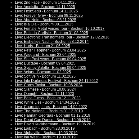
Live: 2nd Face - Bochum 14.11.2025
Live: Amnistia - Bochum 14.11.2025
Live: Fïx8:Sëd8 - Bochum 14.11.2025
Live: Forever Grey - Bochum 08.11.2025
Live: Abu Nein - Bochum 08.11.2025
Live: Isla Ola - Bochum 08.11.2025
Live: Female Metal Voices Tour - Bochum 16.10.2017
Live: Belinda Carlisle - Bochum 31.08.2025
Live: Electronic Transformers Tour - Bochum 12.02.2016
Live: Eisheilige Nacht - Bochum 28.12.2014
Live: Hurts - Bochum 21.06.2025
Live: Peter Heppner - Bochum 23.04.2025
Live: Wiegand - Bochum 23.04.2025
Live: She Past Away - Bochum 09.04.2025
Live: Ductape - Bochum 09.04.2025
Live: Sydney Valette - Bochum 09.04.2025
Live: Actors - Bochum 11.02.2025
Live: Soft Vein - Bochum 11.02.2025
Live: Into Darkness Festival - Bochum 24.11.2012
Live: Corey Taylor - Bochum 10.06.2024
Live: Siamese - Bochum 10.06.2024
Live: Oomph! - Bochum 12.11.2023
Live: Böse Fuchs - Bochum 12.11.2023
Live: White Lies - Bochum 14.04.2022
Live: Charming Liars - Bochum 14.04.2022
Live: The National - Bochum 01.12.2019
Live: Hannah Georgas - Bochum 01.12.2019
Live: Dead Can Dance - Bochum 19.06.2019
Live: David Kuckhermann - Bochum 19.06.2019
Live: Laibach - Bochum 23.03.2019
Live: Alphaville - Bochum 19.03.2019
Live: Ina West - Bochum 19.03.2019