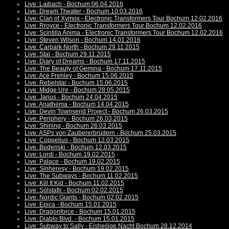
Live: Laibach - Bochum 06.04.2016
Live: Dream Theater - Bochum 10.03.2016
Live: Clan of Xymox - Electronic Transformers Tour Bochum 12.02.2016
Live: Rroyce - Electronic Transformers Tour Bochum 12.02.2016
Live: Scintilla Anima - Electronic Transformers Tour Bochum 12.02.2016
Live: Steven Wilson - Bochum 14.01.2016
Live: Carpark North - Bochum 29.11.2015
Live: Stal - Bochum 29.11.2015
Live: Diary of Dreams - Bochum 17.11.2015
Live: The Beauty of Gemina - Bochum 17.11.2015
Live: Ace Frehley - Bochum 15.06.2015
Live: Rebelstar - Bochum 15.06.2015
Live: Midge Ure - Bochum 28.05.2015
Live: Janus - Bochum 24.04.2015
Live: Anathema - Bochum 14.04.2015
Live: Devin Townsend Project - Bochum 26.03.2015
Live: Periphery - Bochum 26.03.2015
Live: Shining - Bochum 26.03.2015
Live: ASPs von Zaubererbrüdern - Bochum 25.03.2015
Live: Coppelius - Bochum 12.03.2015
Live: Bodenski - Bochum 12.03.2015
Live: Lordi - Bochum 19.02.2015
Live: Palace - Bochum 19.02.2015
Live: Sinheresy - Bochum 19.02.2015
Live: The Subways - Bochum 11.02.2015
Live: Kill It Kid - Bochum 11.02.2015
Live: Sólstafir - Bochum 02.02.2015
Live: Nordic Giants - Bochum 02.02.2015
Live: Epica - Bochum 15.01.2015
Live: Dragonforce - Bochum 15.01.2015
Live: Diablo Blvd. - Bochum 15.01.2015
Live: Subway to Sally - Eisheilige Nacht Bochum 28.12.2014