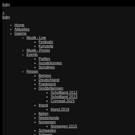
bsky
×
bsky
Home
Aktuelles
Galerie
Musik - Live
Festivals
Konzerte
Musik - Promo
Events
Parties
Ausstellungen
Sonstiges
Reisen
Belgien
Deutschland
Frankreich
Großbritannien
Schottland 2012
Schottland 2013
Cornwall 2025
Irland
Irland 2019
Italien
Niederlande
Norwegen
Norwegen 2015
Schweden
Schweiz