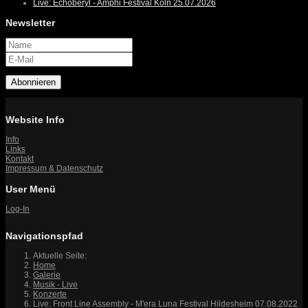
Live: Echoberyl - Amphi Festival Köln 25.07.2026
Newsletter
Abonnieren
Website Info
Info
Links
Kontakt
Impressum & Datenschutz
User Menü
Log-In
Navigationspfad
Aktuelle Seite:
Home
Galerie
Musik - Live
Konzerte
Live: Front Line Assembly - M'era Luna Festival Hildesheim 07.08.2022