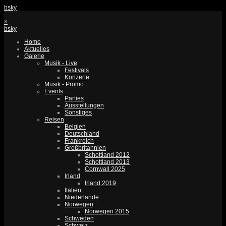
bsky
×
bsky
Home
Aktuelles
Galerie
Musik - Live
Festivals
Konzerte
Musik - Promo
Events
Parties
Ausstellungen
Sonstiges
Reisen
Belgien
Deutschland
Frankreich
Großbritannien
Schottland 2012
Schottland 2013
Cornwall 2025
Irland
Irland 2019
Italien
Niederlande
Norwegen
Norwegen 2015
Schweden
Schweiz