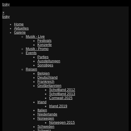
bsky
×
bsky
Home
Aktuelles
Galerie
Musik - Live
Festivals
Konzerte
Musik - Promo
Events
Parties
Ausstellungen
Sonstiges
Reisen
Belgien
Deutschland
Frankreich
Großbritannien
Schottland 2012
Schottland 2013
Cornwall 2025
Irland
Irland 2019
Italien
Niederlande
Norwegen
Norwegen 2015
Schweden
Schweiz