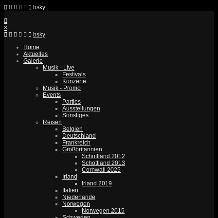
bsky
×
bsky
Home
Aktuelles
Galerie
Musik - Live
Festivals
Konzerte
Musik - Promo
Events
Parties
Ausstellungen
Sonstiges
Reisen
Belgien
Deutschland
Frankreich
Großbritannien
Schottland 2012
Schottland 2013
Cornwall 2025
Irland
Irland 2019
Italien
Niederlande
Norwegen
Norwegen 2015
Schweden