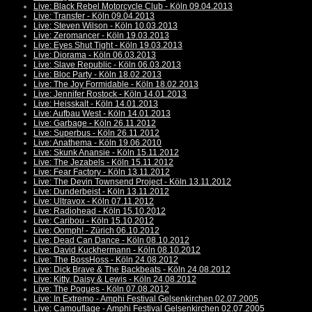
Live: Black Rebel Motorcycle Club - Köln 09.04.2013
Live: Transfer - Köln 09.04.2013
Live: Steven Wilson - Köln 10.03.2013
Live: Zeromancer - Köln 19.03.2013
Live: Eyes Shut Tight - Köln 19.03.2013
Live: Diorama - Köln 06.03.2013
Live: Slave Republic - Köln 06.03.2013
Live: Bloc Party - Köln 18.02.2013
Live: The Joy Formidable - Köln 18.02.2013
Live: Jennifer Rostock - Köln 14.01.2013
Live: Heisskalt - Köln 14.01.2013
Live: Aufbau West - Köln 14.01.2013
Live: Garbage - Köln 26.11.2012
Live: Superbus - Köln 26.11.2012
Live: Anathema - Köln 19.06.2010
Live: Skunk Anansie - Köln 15.11.2012
Live: The Jezabels - Köln 15.11.2012
Live: Fear Factory - Köln 13.11.2012
Live: The Devin Townsend Project - Köln 13.11.2012
Live: Dunderbeist - Köln 13.11.2012
Live: Ultravox - Köln 07.11.2012
Live: Radiohead - Köln 15.10.2012
Live: Caribou - Köln 15.10.2012
Live: Oomph! - Zürich 06.10.2012
Live: Dead Can Dance - Köln 08.10.2012
Live: David Kuckhermann - Köln 08.10.2012
Live: The BossHoss - Köln 24.08.2012
Live: Dick Brave & The Backbeats - Köln 24.08.2012
Live: Kitty, Daisy & Lewis - Köln 24.08.2012
Live: The Pogues - Köln 07.08.2012
Live: In Extremo - Amphi Festival Gelsenkirchen 02.07.2005
Live: Camouflage - Amphi Festival Gelsenkirchen 02.07.2005