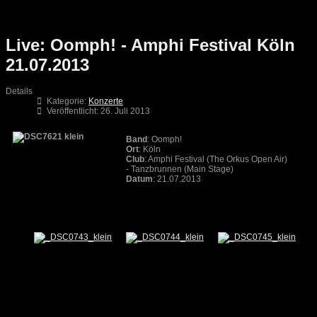
Live: Oomph! - Amphi Festival Köln
21.07.2013
Details
Kategorie:
Konzerte
Veröffentlicht: 26. Juli 2013
Band
: Oomph!
Ort
: Köln
Club
: Amphi Festival (The Orkus Open Air)
- Tanzbrunnen (Main Stage)
Datum
: 21.07.2013