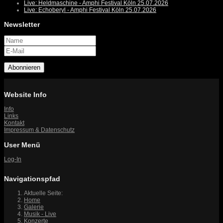
Live: Heldmaschine - Amphi Festival Köln 25.07.2026
Live: Echoberyl - Amphi Festival Köln 25.07.2026
Newsletter
Abonnieren
Website Info
Info
Links
Kontakt
Impressum & Datenschutz
User Menü
Log-In
Navigationspfad
Aktuelle Seite:
Home
Galerie
Musik - Live
Konzerte