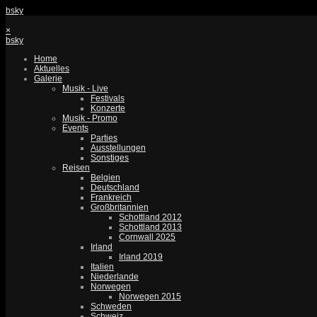
bsky
×
bsky
Home
Aktuelles
Galerie
Musik - Live
Festivals
Konzerte
Musik - Promo
Events
Parties
Ausstellungen
Sonstiges
Reisen
Belgien
Deutschland
Frankreich
Großbritannien
Schottland 2012
Schottland 2013
Cornwall 2025
Irland
Irland 2019
Italien
Niederlande
Norwegen
Norwegen 2015
Schweden
Schweiz