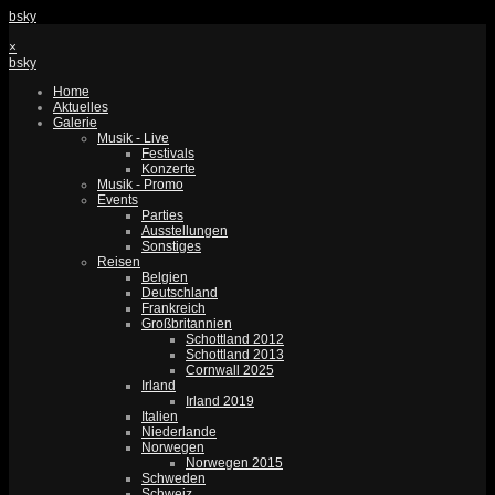
bsky
×
bsky
Home
Aktuelles
Galerie
Musik - Live
Festivals
Konzerte
Musik - Promo
Events
Parties
Ausstellungen
Sonstiges
Reisen
Belgien
Deutschland
Frankreich
Großbritannien
Schottland 2012
Schottland 2013
Cornwall 2025
Irland
Irland 2019
Italien
Niederlande
Norwegen
Norwegen 2015
Schweden
Schweiz