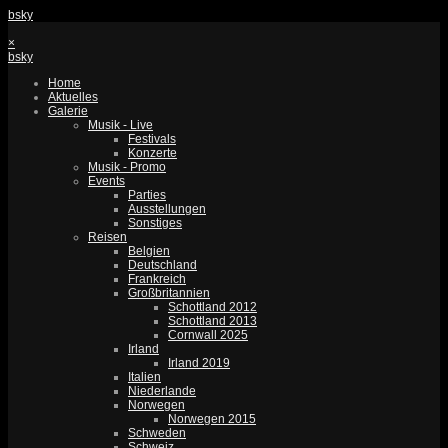
bsky
×
bsky
Home
Aktuelles
Galerie
Musik - Live
Festivals
Konzerte
Musik - Promo
Events
Parties
Ausstellungen
Sonstiges
Reisen
Belgien
Deutschland
Frankreich
Großbritannien
Schottland 2012
Schottland 2013
Cornwall 2025
Irland
Irland 2019
Italien
Niederlande
Norwegen
Norwegen 2015
Schweden
Schweiz