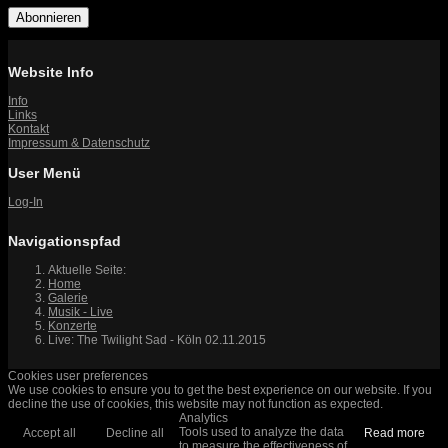
Abonnieren
Website Info
Info
Links
Kontakt
Impressum & Datenschutz
User Menü
Log-In
Navigationspfad
Aktuelle Seite:
Home
Galerie
Musik - Live
Konzerte
Live: The Twilight Sad - Köln 02.11.2015
Cookies user preferences
We use cookies to ensure you to get the best experience on our website. If you
decline the use of cookies, this website may not function as expected.
Analytics
Tools used to analyze the data
Accept all
Decline all
Read more
to measure the effectiveness of