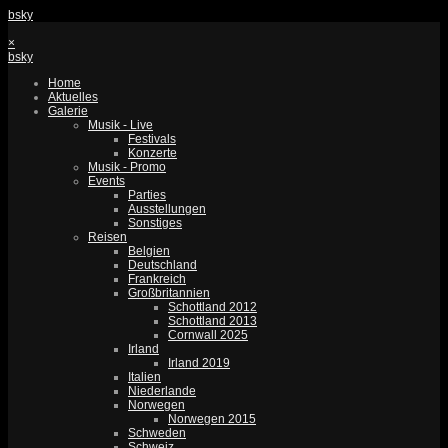
bsky
×
bsky
Home
Aktuelles
Galerie
Musik - Live
Festivals
Konzerte
Musik - Promo
Events
Parties
Ausstellungen
Sonstiges
Reisen
Belgien
Deutschland
Frankreich
Großbritannien
Schottland 2012
Schottland 2013
Cornwall 2025
Irland
Irland 2019
Italien
Niederlande
Norwegen
Norwegen 2015
Schweden
Schweiz