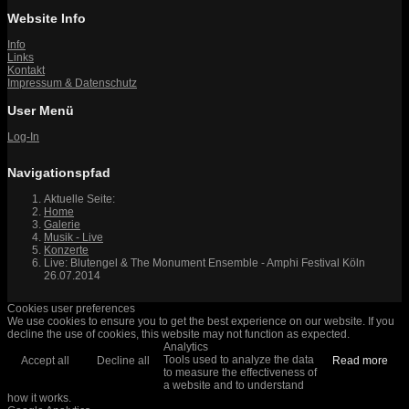
Website Info
Info
Links
Kontakt
Impressum & Datenschutz
User Menü
Log-In
Navigationspfad
Aktuelle Seite:
Home
Galerie
Musik - Live
Konzerte
Live: Blutengel & The Monument Ensemble - Amphi Festival Köln
26.07.2014
Cookies user preferences
We use cookies to ensure you to get the best experience on our website. If you
decline the use of cookies, this website may not function as expected.
Analytics
Tools used to analyze the data
Accept all
Decline all
Read more
to measure the effectiveness of
a website and to understand
how it works.