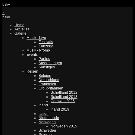
bsky
×
bsky
Home
Aktuelles
Galerie
Musik - Live
Festivals
Konzerte
Musik - Promo
Events
Parties
Ausstellungen
Sonstiges
Reisen
Belgien
Deutschland
Frankreich
Großbritannien
Schottland 2012
Schottland 2013
Cornwall 2025
Irland
Irland 2019
Italien
Niederlande
Norwegen
Norwegen 2015
Schweden
Schweiz