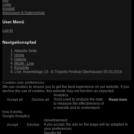
Info
Links
Kontakt
Impressum & Datenschutz
User Menü
Log-In
Navigationspfad
Aktuelle Seite:
Home
Galerie
Musik - Live
Konzerte
Live: Assemblage 23 - E-Tropolis Festival Oberhausen 05.03.2016
Cookies user preferences
We use cookies to ensure you to get the best experience on our website. If you
decline the use of cookies, this website may not function as expected.
Analytics
Tools used to analyze the data
Accept all
Decline all
Read more
to measure the effectiveness of
a website and to understand
how it works.
Google Analytics
Advertisement
If you accept, the ads on the page will be adapted to
Accept
Decline
your preferences.
Google Ad