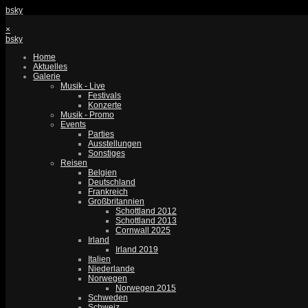
bsky
×
bsky
Home
Aktuelles
Galerie
Musik - Live
Festivals
Konzerte
Musik - Promo
Events
Parties
Ausstellungen
Sonstiges
Reisen
Belgien
Deutschland
Frankreich
Großbritannien
Schottland 2012
Schottland 2013
Cornwall 2025
Irland
Irland 2019
Italien
Niederlande
Norwegen
Norwegen 2015
Schweden
Schweiz