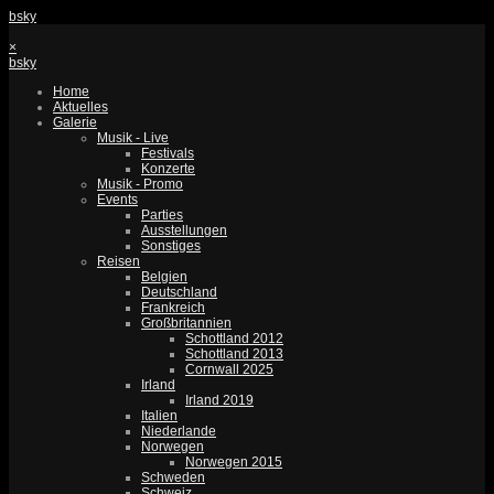
bsky
×
bsky
Home
Aktuelles
Galerie
Musik - Live
Festivals
Konzerte
Musik - Promo
Events
Parties
Ausstellungen
Sonstiges
Reisen
Belgien
Deutschland
Frankreich
Großbritannien
Schottland 2012
Schottland 2013
Cornwall 2025
Irland
Irland 2019
Italien
Niederlande
Norwegen
Norwegen 2015
Schweden
Schweiz