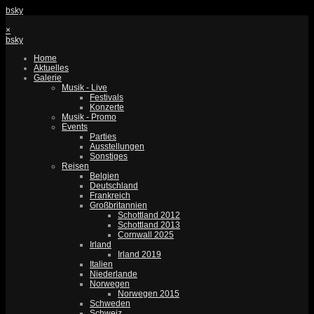
bsky
×
bsky
Home
Aktuelles
Galerie
Musik - Live
Festivals
Konzerte
Musik - Promo
Events
Parties
Ausstellungen
Sonstiges
Reisen
Belgien
Deutschland
Frankreich
Großbritannien
Schottland 2012
Schottland 2013
Cornwall 2025
Irland
Irland 2019
Italien
Niederlande
Norwegen
Norwegen 2015
Schweden
Schweiz