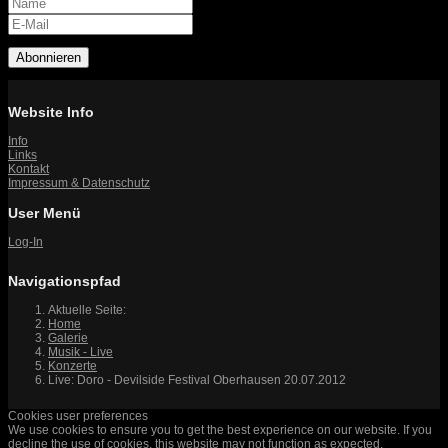
Abonnieren
Website Info
Info
Links
Kontakt
Impressum & Datenschutz
User Menü
Log-In
Navigationspfad
Aktuelle Seite:
Home
Galerie
Musik - Live
Konzerte
Live: Doro - Devilside Festival Oberhausen 20.07.2012
Cookies user preferences
We use cookies to ensure you to get the best experience on our website. If you
decline the use of cookies, this website may not function as expected.