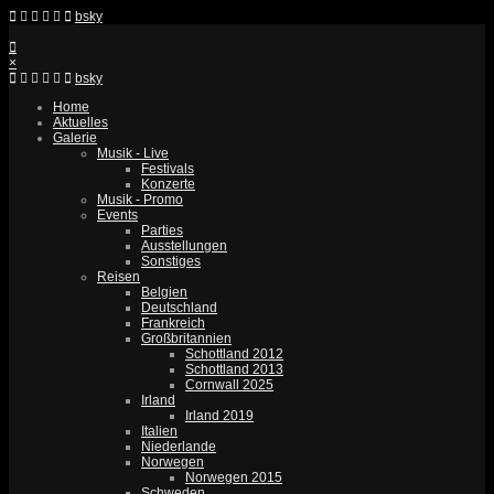
bsky
×
bsky
Home
Aktuelles
Galerie
Musik - Live
Festivals
Konzerte
Musik - Promo
Events
Parties
Ausstellungen
Sonstiges
Reisen
Belgien
Deutschland
Frankreich
Großbritannien
Schottland 2012
Schottland 2013
Cornwall 2025
Irland
Irland 2019
Italien
Niederlande
Norwegen
Norwegen 2015
Schweden