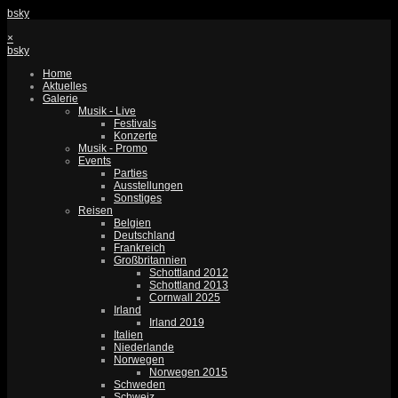
bsky
×
bsky
Home
Aktuelles
Galerie
Musik - Live
Festivals
Konzerte
Musik - Promo
Events
Parties
Ausstellungen
Sonstiges
Reisen
Belgien
Deutschland
Frankreich
Großbritannien
Schottland 2012
Schottland 2013
Cornwall 2025
Irland
Irland 2019
Italien
Niederlande
Norwegen
Norwegen 2015
Schweden
Schweiz