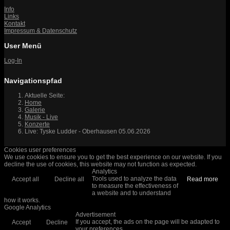
Info
Links
Kontakt
Impressum & Datenschutz
User Menü
Log-In
Navigationspfad
Aktuelle Seite:
Home
Galerie
Musik - Live
Konzerte
Live: Tyske Ludder - Oberhausen 05.06.2026
Cookies user preferences
We use cookies to ensure you to get the best experience on our website. If you
decline the use of cookies, this website may not function as expected.
Analytics
Tools used to analyze the data
Accept all
Decline all
Read more
to measure the effectiveness of
a website and to understand
how it works.
Google Analytics
Advertisement
If you accept, the ads on the page will be adapted to
Accept
Decline
your preferences.