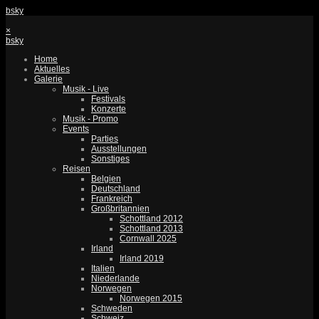
bsky
×
bsky
Home
Aktuelles
Galerie
Musik - Live
Festivals
Konzerte
Musik - Promo
Events
Parties
Ausstellungen
Sonstiges
Reisen
Belgien
Deutschland
Frankreich
Großbritannien
Schottland 2012
Schottland 2013
Cornwall 2025
Irland
Irland 2019
Italien
Niederlande
Norwegen
Norwegen 2015
Schweden
Schweiz