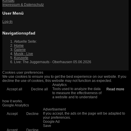
Kontakt
Impressum & Datenschutz
User Menü
Log-In
Navigationspfad
Aktuelle Seite:
Home
Galerie
Musik - Live
Konzerte
Live: The Juggernauts - Oberhausen 05.06.2026
Cookies user preferences
We use cookies to ensure you to get the best experience on our website. If you
decline the use of cookies, this website may not function as expected.
Analytics
Tools used to analyze the data
Accept all
Decline all
Read more
to measure the effectiveness of
a website and to understand
how it works.
Google Analytics
Advertisement
If you accept, the ads on the page will be adapted to
Accept
Decline
your preferences.
Google Ad
Save
Accept
Decline