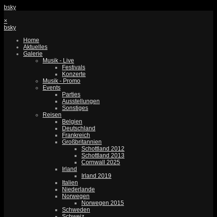
bsky
×
bsky
Home
Aktuelles
Galerie
Musik - Live
Festivals
Konzerte
Musik - Promo
Events
Parties
Ausstellungen
Sonstiges
Reisen
Belgien
Deutschland
Frankreich
Großbritannien
Schottland 2012
Schottland 2013
Cornwall 2025
Irland
Irland 2019
Italien
Niederlande
Norwegen
Norwegen 2015
Schweden
Schweiz