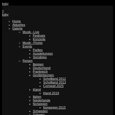
bsky
×
bsky
Home
Aktuelles
Galerie
Musik - Live
Festivals
Konzerte
Musik - Promo
Events
Parties
Ausstellungen
Sonstiges
Reisen
Belgien
Deutschland
Frankreich
Großbritannien
Schottland 2012
Schottland 2013
Cornwall 2025
Irland
Irland 2019
Italien
Niederlande
Norwegen
Norwegen 2015
Schweden
Schweiz