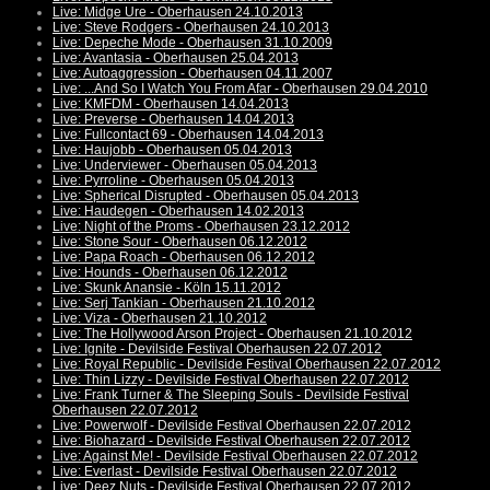
Live: Midge Ure - Oberhausen 24.10.2013
Live: Steve Rodgers - Oberhausen 24.10.2013
Live: Depeche Mode - Oberhausen 31.10.2009
Live: Avantasia - Oberhausen 25.04.2013
Live: Autoaggression - Oberhausen 04.11.2007
Live: ...And So I Watch You From Afar - Oberhausen 29.04.2010
Live: KMFDM - Oberhausen 14.04.2013
Live: Preverse - Oberhausen 14.04.2013
Live: Fullcontact 69 - Oberhausen 14.04.2013
Live: Haujobb - Oberhausen 05.04.2013
Live: Underviewer - Oberhausen 05.04.2013
Live: Pyrroline - Oberhausen 05.04.2013
Live: Spherical Disrupted - Oberhausen 05.04.2013
Live: Haudegen - Oberhausen 14.02.2013
Live: Night of the Proms - Oberhausen 23.12.2012
Live: Stone Sour - Oberhausen 06.12.2012
Live: Papa Roach - Oberhausen 06.12.2012
Live: Hounds - Oberhausen 06.12.2012
Live: Skunk Anansie - Köln 15.11.2012
Live: Serj Tankian - Oberhausen 21.10.2012
Live: Viza - Oberhausen 21.10.2012
Live: The Hollywood Arson Project - Oberhausen 21.10.2012
Live: Ignite - Devilside Festival Oberhausen 22.07.2012
Live: Royal Republic - Devilside Festival Oberhausen 22.07.2012
Live: Thin Lizzy - Devilside Festival Oberhausen 22.07.2012
Live: Frank Turner & The Sleeping Souls - Devilside Festival
Oberhausen 22.07.2012
Live: Powerwolf - Devilside Festival Oberhausen 22.07.2012
Live: Biohazard - Devilside Festival Oberhausen 22.07.2012
Live: Against Me! - Devilside Festival Oberhausen 22.07.2012
Live: Everlast - Devilside Festival Oberhausen 22.07.2012
Live: Deez Nuts - Devilside Festival Oberhausen 22.07.2012